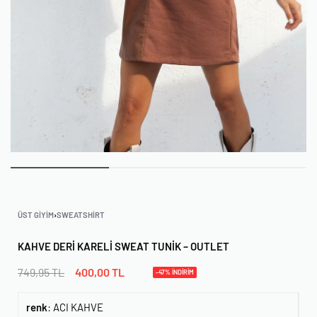
ÜST GIYIM
›
SWEATSHIRT
KAHVE DERI KARELI SWEAT TUNIK – OUTLET
749,95
TL
400,00
TL
-47% İNDİRİM
renk
:
ACI KAHVE