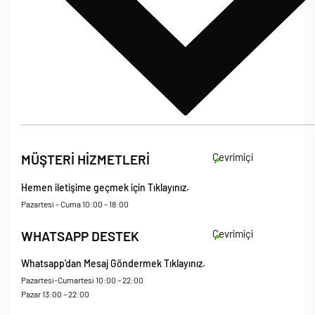
İade Koşulları
Çevrimiçi
MÜŞTERİ HİZMETLERİ
Çerez Politikası
Kişisel Verileri Koruma – Çerez ve Ticari İletişim Açık Rıza Metni
Hemen iletişime geçmek için Tıklayınız.
Mesafeli Satış Sözleşmesi
Pazartesi – Cuma 10:00 – 18:00
Çevrimiçi
WHATSAPP DESTEK
Whatsapp’dan Mesaj Göndermek Tıklayınız.
Pazartesi-Cumartesi 10:00 – 22:00
Pazar 13:00 – 22:00