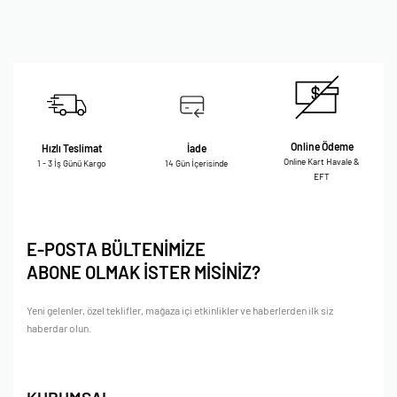
Online Ödeme
Hızlı Teslimat
İade
Online Kart Havale &
1 - 3 İş Günü Kargo
14 Gün İçerisinde
EFT
E-POSTA BÜLTENİMİZE
ABONE OLMAK İSTER MİSİNİZ?
Yeni gelenler, özel teklifler, mağaza içi etkinlikler ve haberlerden ilk siz
haberdar olun.