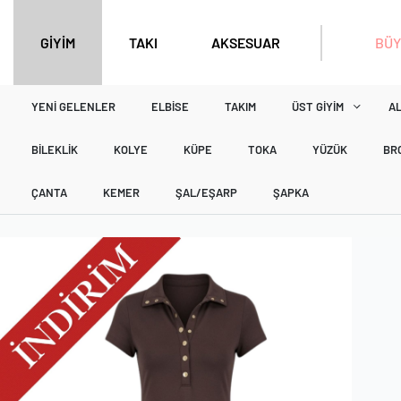
BÜY
GİYİM
TAKI
AKSESUAR
YENI GELENLER
ELBISE
TAKIM
ÜST GIYIM
AL
BILEKLIK
KOLYE
KÜPE
TOKA
YÜZÜK
BR
ÇANTA
KEMER
ŞAL/EŞARP
ŞAPKA