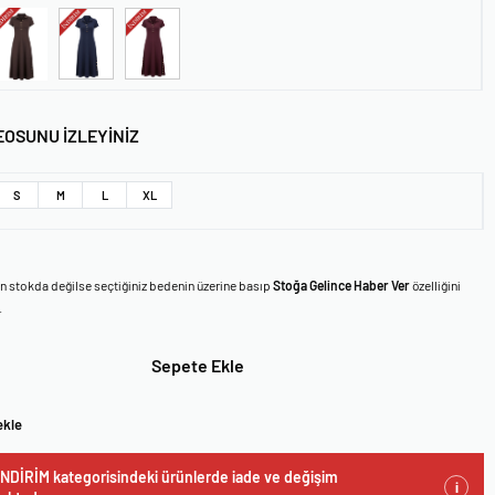
EOSUNU İZLEYİNİZ
S
M
L
XL
en stokda değilse seçtiğiniz bedenin üzerine basıp
Stoğa Gelince Haber Ver
özelliğini
.
Sepete Ekle
ekle
NDİRİM kategorisindeki ürünlerde iade ve değişim
i