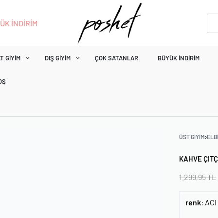
ÜK İNDİRİM
T GIYIM
DIŞ GIYIM
ÇOK SATANLAR
BÜYÜK İNDIRIM
OŞ
ÜST GIYIM
›
ELB
KAHVE ÇITÇ
1.299,95
TL
renk
:
ACI