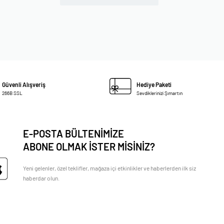
Güvenli Alışveriş
Hediye Paketi
266B SSL
Sevdiklerinizi Şımartın
E-POSTA BÜLTENİMİZE
ABONE OLMAK İSTER MİSİNİZ?
Yeni gelenler, özel teklifler, mağaza içi etkinlikler ve haberlerden ilk siz
haberdar olun.