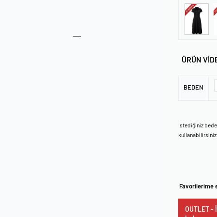
ÜRÜN VİD
BEDEN
İstediğiniz bed
kullanabilirsiniz
Favorilerime 
OUTLET - İ