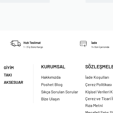
Hızlı Teslimat
İade
1 - 3 İş Günü Kargo
14 Gün İçerisinde
KURUMSAL
SÖZLEŞMEL
GİYİM
TAKI
Hakkımızda
İade Koşulları
AKSESUAR
Poshet Blog
Çerez Politikası
Sıkça Sorulan Sorular
Kişisel Verileri
Çerez ve Ticari İ
Bize Ulaşın
Rıza Metni
Mesafeli Satış 