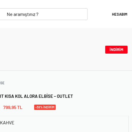
HESABIM
İNDİRİM
ISE
IT KISA KOL ALORA ELBISE – OUTLET
799,95
TL
-38% İNDİRİM
 KAHVE