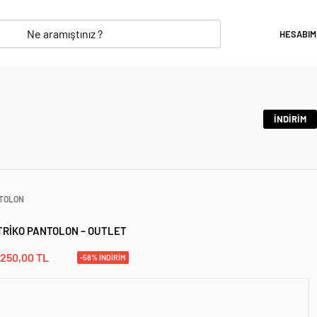
HESABIM
İNDİRİM
TOLON
I TRIKO PANTOLON – OUTLET
250,00
TL
-58% İNDİRİM