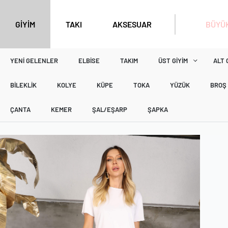
BÜYÜK
GİYİM
TAKI
AKSESUAR
YENI GELENLER
ELBISE
TAKIM
ÜST GIYIM
ALT 
BILEKLIK
KOLYE
KÜPE
TOKA
YÜZÜK
BROŞ
ÇANTA
KEMER
ŞAL/EŞARP
ŞAPKA