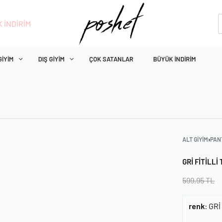
 İNDİRİM
GIYIM
DIŞ GIYIM
ÇOK SATANLAR
BÜYÜK İNDIRIM
ALT GIYIM
›
PAN
GRI FITILL
599,95
TL
renk
:
GRİ