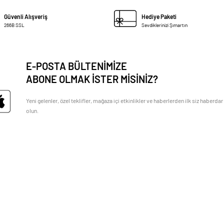
Güvenli Alışveriş
Hediye Paketi
266B SSL
Sevdiklerinizi Şımartın
E-POSTA BÜLTENİMİZE
ABONE OLMAK İSTER MİSİNİZ?
Yeni gelenler, özel teklifler, mağaza içi etkinlikler ve haberlerden ilk siz haberdar
olun.