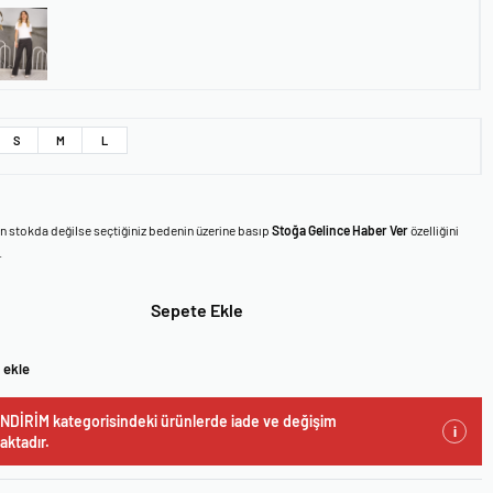
S
M
L
en stokda değilse seçtiğiniz bedenin üzerine basıp
Stoğa Gelince Haber Ver
özelliğini
.
Sepete Ekle
 ekle
NDİRİM kategorisindeki ürünlerde iade ve değişim
i
ktadır.