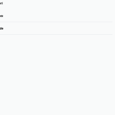
ri
ası
ade