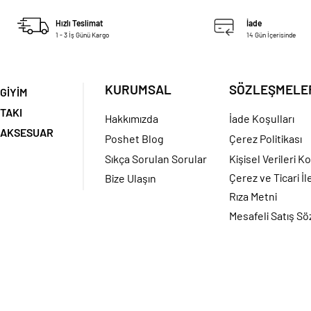
Hızlı Teslimat
İade
1 - 3 İş Günü Kargo
14 Gün İçerisinde
KURUMSAL
SÖZLEŞMELE
GİYİM
TAKI
Hakkımızda
İade Koşulları
AKSESUAR
Poshet Blog
Çerez Politikası
Sıkça Sorulan Sorular
Kişisel Verileri K
Çerez ve Ticari İl
Bize Ulaşın
Rıza Metni
Mesafeli Satış S