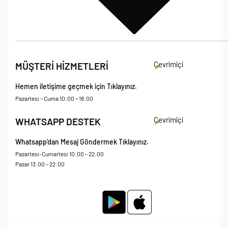
İade Koşulları
Çevrimiçi
MÜŞTERİ HİZMETLERİ
Çerez Politikası
Kişisel Verileri Koruma – Çerez ve Ticari İletişim Açık Rıza Metni
Hemen iletişime geçmek için Tıklayınız.
Mesafeli Satış Sözleşmesi
Pazartesi – Cuma 10:00 – 18:00
Çevrimiçi
WHATSAPP DESTEK
Whatsapp’dan Mesaj Göndermek Tıklayınız.
Pazartesi-Cumartesi 10:00 – 22:00
Pazar 13:00 – 22:00