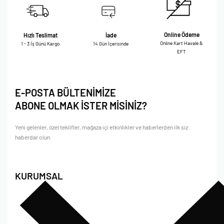
Online Ödeme
Hızlı Teslimat
İade
Online Kart Havale &
1 - 3 İş Günü Kargo
14 Gün İçerisinde
EFT
E-POSTA BÜLTENİMİZE
ABONE OLMAK İSTER MİSİNİZ?
Yeni gelenler, özel teklifler, mağaza içi etkinlikler ve haberlerden ilk siz
haberdar olun.
KURUMSAL