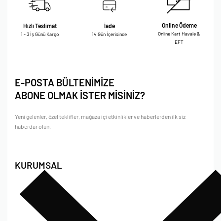
Online Ödeme
Hızlı Teslimat
İade
Online Kart Havale &
1 - 3 İş Günü Kargo
14 Gün İçerisinde
EFT
E-POSTA BÜLTENİMİZE
ABONE OLMAK İSTER MİSİNİZ?
Yeni gelenler, özel teklifler, mağaza içi etkinlikler ve haberlerden ilk siz
haberdar olun.
KURUMSAL