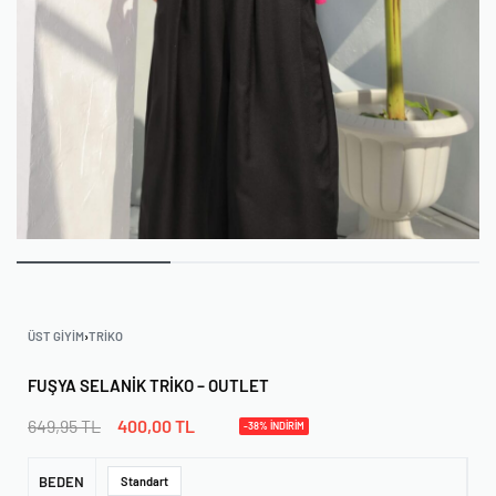
ÜST GIYIM
›
TRIKO
FUŞYA SELANIK TRIKO – OUTLET
649,95
TL
400,00
TL
-38% İNDİRİM
BEDEN
Standart