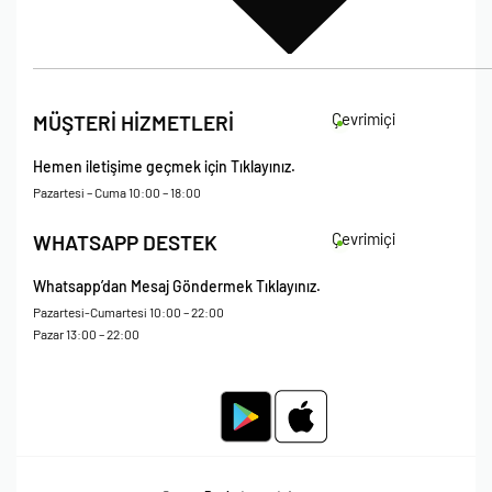
İade Koşulları
Çevrimiçi
MÜŞTERİ HİZMETLERİ
Çerez Politikası
Kişisel Verileri Koruma – Çerez ve Ticari İletişim Açık Rıza Metni
Hemen iletişime geçmek için Tıklayınız.
Mesafeli Satış Sözleşmesi
Pazartesi – Cuma 10:00 – 18:00
Çevrimiçi
WHATSAPP DESTEK
Whatsapp’dan Mesaj Göndermek Tıklayınız.
Pazartesi-Cumartesi 10:00 – 22:00
Pazar 13:00 – 22:00