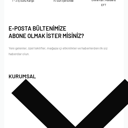
Online Kart Havale &
1 - 3 İş Günü Kargo
14 Gün İçerisinde
EFT
E-POSTA BÜLTENİMİZE
ABONE OLMAK İSTER MİSİNİZ?
Yeni gelenler, özel teklifler, mağaza içi etkinlikler ve haberlerden ilk siz
haberdar olun.
KURUMSAL