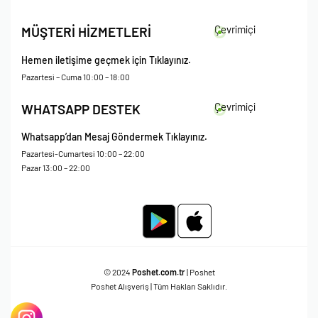
İade Koşulları
Çevrimiçi
MÜŞTERİ HİZMETLERİ
Çerez Politikası
Kişisel Verileri Koruma – Çerez ve Ticari İletişim Açık Rıza Metni
Hemen iletişime geçmek için Tıklayınız.
Mesafeli Satış Sözleşmesi
Pazartesi – Cuma 10:00 – 18:00
Çevrimiçi
WHATSAPP DESTEK
Whatsapp’dan Mesaj Göndermek Tıklayınız.
Pazartesi-Cumartesi 10:00 – 22:00
Pazar 13:00 – 22:00
© 2024
Poshet.com.tr
| Poshet
Poshet Alışveriş | Tüm Hakları Saklıdır.