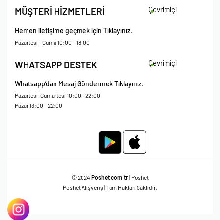
İade Koşulları
Çevrimiçi
MÜŞTERİ HİZMETLERİ
Çerez Politikası
Kişisel Verileri Koruma – Çerez ve Ticari İletişim Açık Rıza Metni
Hemen iletişime geçmek için Tıklayınız.
Mesafeli Satış Sözleşmesi
Pazartesi – Cuma 10:00 – 18:00
Çevrimiçi
WHATSAPP DESTEK
Whatsapp’dan Mesaj Göndermek Tıklayınız.
Pazartesi-Cumartesi 10:00 – 22:00
Pazar 13:00 – 22:00
© 2024
Poshet.com.tr
| Poshet
Poshet Alışveriş | Tüm Hakları Saklıdır.