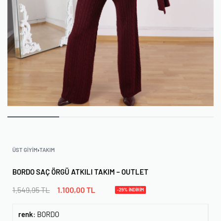
ÜST GIYIM
›
TAKIM
BORDO SAÇ ÖRGÜ ATKILI TAKIM – OUTLET
1.549,95
TL
1.100,00
TL
-29% İNDİRİM
renk
:
BORDO