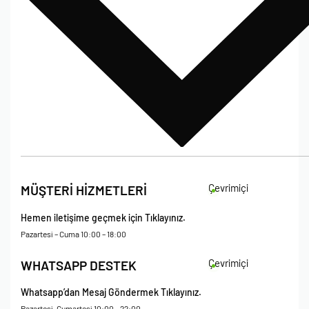
Bize Ulaşın
İade Koşulları
Çevrimiçi
MÜŞTERİ HİZMETLERİ
Çerez Politikası
Kişisel Verileri Koruma – Çerez ve Ticari İletişim Açık Rıza Metni
Hemen iletişime geçmek için Tıklayınız.
Mesafeli Satış Sözleşmesi
Pazartesi – Cuma 10:00 – 18:00
Çevrimiçi
WHATSAPP DESTEK
Whatsapp’dan Mesaj Göndermek Tıklayınız.
Pazartesi-Cumartesi 10:00 – 22:00