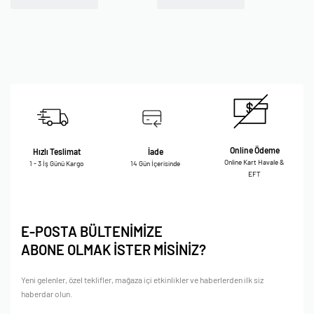
Online Ödeme
Hızlı Teslimat
İade
Online Kart Havale &
1 - 3 İş Günü Kargo
14 Gün İçerisinde
EFT
E-POSTA BÜLTENİMİZE
ABONE OLMAK İSTER MİSİNİZ?
Yeni gelenler, özel teklifler, mağaza içi etkinlikler ve haberlerden ilk siz
haberdar olun.