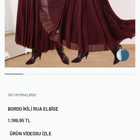
ÜST GIYIM
›
ELBISE
BORDO İKILI RUA ELBISE
1.199,95
TL
ÜRÜN VİDEOSU İZLE