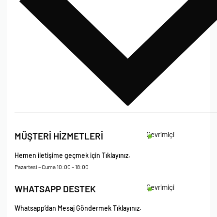
Bize Ulaşın
İade Koşulları
Çevrimiçi
MÜŞTERİ HİZMETLERİ
Çerez Politikası
Kişisel Verileri Koruma – Çerez ve Ticari İletişim Açık Rıza Metni
Hemen iletişime geçmek için Tıklayınız.
Mesafeli Satış Sözleşmesi
Pazartesi – Cuma 10:00 – 18:00
Çevrimiçi
WHATSAPP DESTEK
Whatsapp’dan Mesaj Göndermek Tıklayınız.