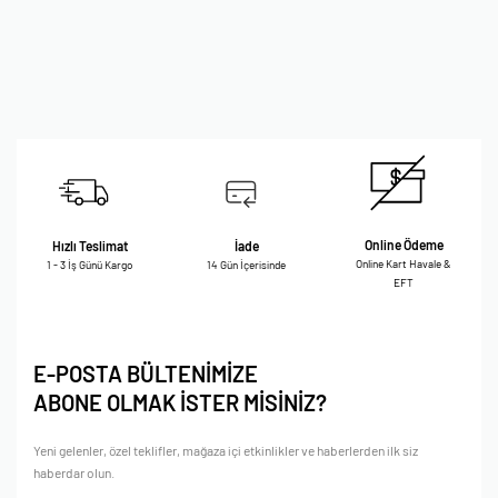
Online Ödeme
Hızlı Teslimat
İade
Online Kart Havale &
1 - 3 İş Günü Kargo
14 Gün İçerisinde
EFT
E-POSTA BÜLTENİMİZE
ABONE OLMAK İSTER MİSİNİZ?
Yeni gelenler, özel teklifler, mağaza içi etkinlikler ve haberlerden ilk siz
haberdar olun.