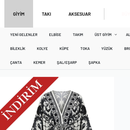
BÜY
GİYİM
TAKI
AKSESUAR
YENI GELENLER
ELBISE
TAKIM
ÜST GIYIM
AL
BILEKLIK
KOLYE
KÜPE
TOKA
YÜZÜK
BR
ÇANTA
KEMER
ŞAL/EŞARP
ŞAPKA