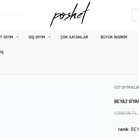
ÜK İNDİRİM
T GIYIM
DIŞ GIYIM
ÇOK SATANLAR
BÜYÜK İNDIRIM
OŞ
ÜST GIYIM
›
ELB
BEYAZ SIYA
1.999,95
TL
renk
:
BEY