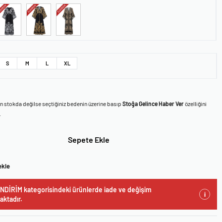
S
M
L
XL
en stokda değilse seçtiğiniz bedenin üzerine basıp
Stoğa Gelince Haber Ver
özelliğini
.
Sepete Ekle
ekle
NDİRİM kategorisindeki ürünlerde iade ve değişim
i
ktadır.