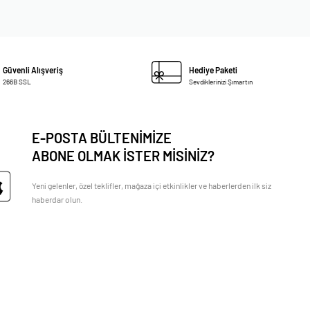
Güvenli Alışveriş
Hediye Paketi
266B SSL
Sevdiklerinizi Şımartın
E-POSTA BÜLTENİMİZE
ABONE OLMAK İSTER MİSİNİZ?
Yeni gelenler, özel teklifler, mağaza içi etkinlikler ve haberlerden ilk siz
haberdar olun.