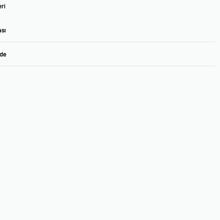
ri
ası
ade