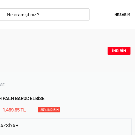
HESABIM
İNDİRİM
ISE
H PALM BAROC ELBISE
1.499,95
TL
-25% İNDİRİM
AZSİYAH