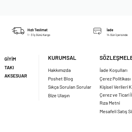
Hızlı Teslimat
İade
1 - 3 İş Günü Kargo
14 Gün İçerisinde
KURUMSAL
SÖZLEŞMEL
GİYİM
TAKI
Hakkımızda
İade Koşulları
AKSESUAR
Poshet Blog
Çerez Politikası
Sıkça Sorulan Sorular
Kişisel Verileri
Çerez ve Ticari İ
Bize Ulaşın
Rıza Metni
Mesafeli Satış 