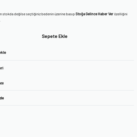
en stokda değilse seçtiğiniz bedenin üzerine basıp
Stoğa Gelince Haber Ver
özelliğini
.
Sepete Ekle
ekle
ri
ası
ade