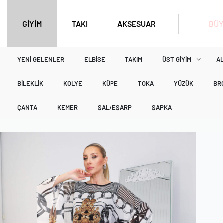
BÜY
GİYİM
TAKI
AKSESUAR
YENI GELENLER
ELBISE
TAKIM
ÜST GIYIM
AL
BILEKLIK
KOLYE
KÜPE
TOKA
YÜZÜK
BR
ÇANTA
KEMER
ŞAL/EŞARP
ŞAPKA