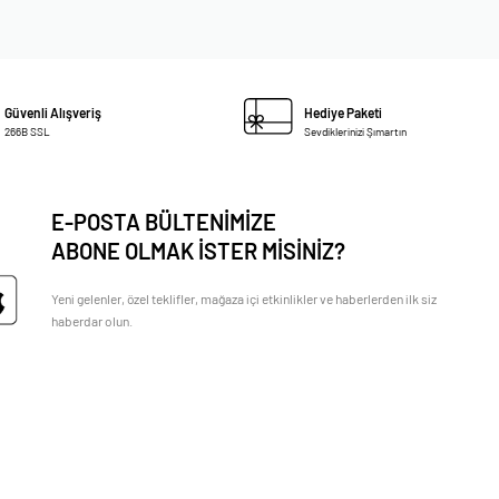
Güvenli Alışveriş
Hediye Paketi
266B SSL
Sevdiklerinizi Şımartın
E-POSTA BÜLTENİMİZE
ABONE OLMAK İSTER MİSİNİZ?
Yeni gelenler, özel teklifler, mağaza içi etkinlikler ve haberlerden ilk siz
haberdar olun.