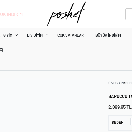
ÜK İNDİRİM
T GIYIM
DIŞ GIYIM
ÇOK SATANLAR
BÜYÜK İNDIRIM
OŞ
ÜST GIYIM
›
ELB
BAROCCO TA
2.099,95
TL
BEDEN