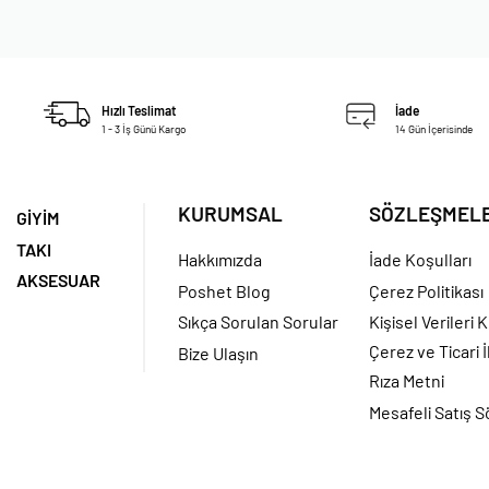
Hızlı Teslimat
İade
1 - 3 İş Günü Kargo
14 Gün İçerisinde
KURUMSAL
SÖZLEŞMEL
GİYİM
TAKI
Hakkımızda
İade Koşulları
AKSESUAR
Poshet Blog
Çerez Politikası
Sıkça Sorulan Sorular
Kişisel Verileri
Çerez ve Ticari İ
Bize Ulaşın
Rıza Metni
Mesafeli Satış 