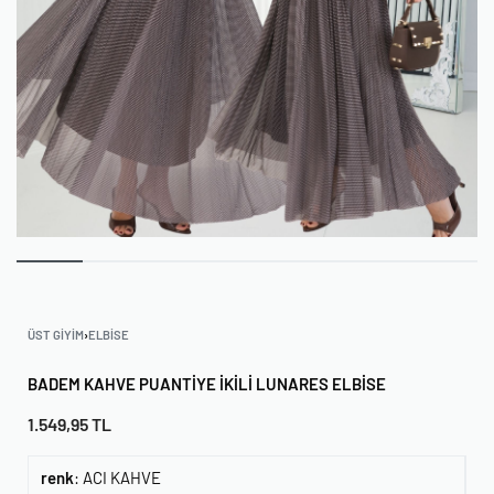
ÜST GIYIM
›
ELBISE
BADEM KAHVE PUANTIYE İKILI LUNARES ELBISE
1.549,95
TL
renk
:
ACI KAHVE