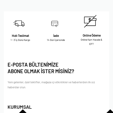
Online Ödeme
Hızlı Teslimat
İade
Online Kart Havale &
1 - 3 İş Günü Kargo
14 Gün İçerisinde
EFT
E-POSTA BÜLTENİMİZE
ABONE OLMAK İSTER MİSİNİZ?
Yeni gelenler, özel teklifler, mağaza içi etkinlikler ve haberlerden ilk siz
haberdar olun.
KURUMSAL