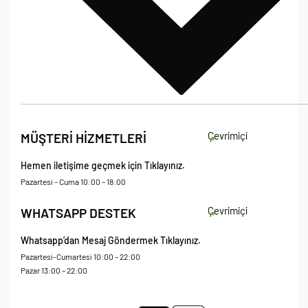
İade Koşulları
Çevrimiçi
MÜŞTERİ HİZMETLERİ
Çerez Politikası
Kişisel Verileri Koruma – Çerez ve Ticari İletişim Açık Rıza Metni
Hemen iletişime geçmek için Tıklayınız.
Mesafeli Satış Sözleşmesi
Pazartesi – Cuma 10:00 – 18:00
Çevrimiçi
WHATSAPP DESTEK
Whatsapp’dan Mesaj Göndermek Tıklayınız.
Pazartesi-Cumartesi 10:00 – 22:00
Pazar 13:00 – 22:00