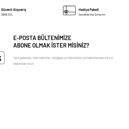
Güvenli Alışveriş
Hediye Paketi
266B SSL
Sevdiklerinizi Şımartın
E-POSTA BÜLTENİMİZE
ABONE OLMAK İSTER MİSİNİZ?
Yeni gelenler, özel teklifler, mağaza içi etkinlikler ve haberlerden ilk siz
haberdar olun.