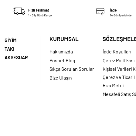
Hızlı Teslimat
İade
1 - 3 İş Günü Kargo
14 Gün İçerisinde
KURUMSAL
SÖZLEŞMEL
GİYİM
TAKI
Hakkımızda
İade Koşulları
AKSESUAR
Poshet Blog
Çerez Politikası
Sıkça Sorulan Sorular
Kişisel Verileri
Çerez ve Ticari İ
Bize Ulaşın
Rıza Metni
Mesafeli Satış 