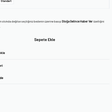
Standart
en stokda değilse seçtiğiniz bedenin üzerine basıp
Stoğa Gelince Haber Ver
özelliğini
.
Sepete Ekle
ekle
ri
ade