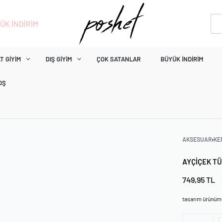
ÜK İNDİRİM
T GIYIM
DIŞ GIYIM
ÇOK SATANLAR
BÜYÜK İNDIRIM
OŞ
AKSESUAR
›
KE
AYÇIÇEK TÜ
749,95
TL
tasarım ürünüm