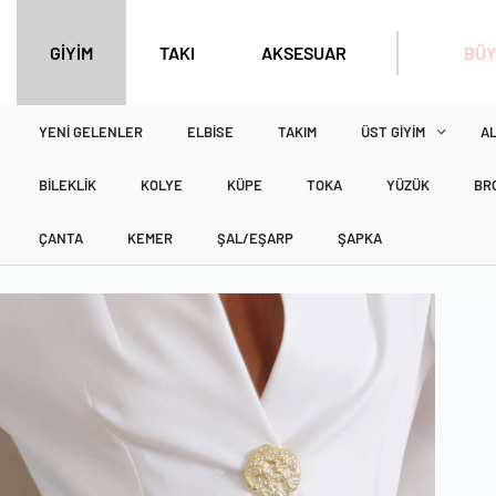
BÜY
GİYİM
TAKI
AKSESUAR
YENI GELENLER
ELBISE
TAKIM
ÜST GIYIM
AL
BILEKLIK
KOLYE
KÜPE
TOKA
YÜZÜK
BR
ÇANTA
KEMER
ŞAL/EŞARP
ŞAPKA