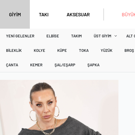
BÜYÜK
GİYİM
TAKI
AKSESUAR
YENI GELENLER
ELBISE
TAKIM
ÜST GIYIM
ALT 
BILEKLIK
KOLYE
KÜPE
TOKA
YÜZÜK
BROŞ
ÇANTA
KEMER
ŞAL/EŞARP
ŞAPKA