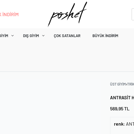
 İNDİRİM
GIYIM
DIŞ GIYIM
ÇOK SATANLAR
BÜYÜK İNDIRIM
ÜST GIYIM
›
TRI
ANTRASIT 
569,95
TL
renk
:
AN