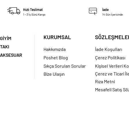
Hızlı Teslimat
İade
1 - 3 İş Günü Kargo
14 Gün İçerisinde
KURUMSAL
SÖZLEŞMELE
GİYİM
TAKI
Hakkımızda
İade Koşulları
AKSESUAR
Poshet Blog
Çerez Politikası
Sıkça Sorulan Sorular
Kişisel Verileri K
Çerez ve Ticari İl
Bize Ulaşın
Rıza Metni
Mesafeli Satış S