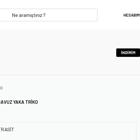
HESABIM
İNDİRİM
KO
HAVUZ YAKA TRIKO
TRASİT