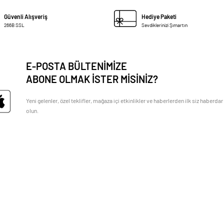
Güvenli Alışveriş
Hediye Paketi
266B SSL
Sevdiklerinizi Şımartın
E-POSTA BÜLTENİMİZE
ABONE OLMAK İSTER MİSİNİZ?
Yeni gelenler, özel teklifler, mağaza içi etkinlikler ve haberlerden ilk siz haberdar
olun.