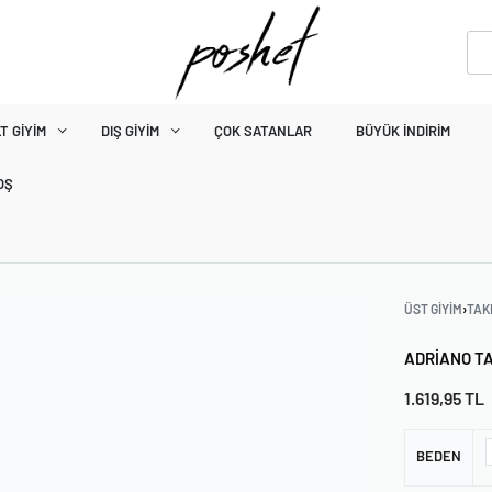
ÜK İNDİRİM
T GIYIM
DIŞ GIYIM
ÇOK SATANLAR
BÜYÜK İNDIRIM
OŞ
ÜST GIYIM
›
TAK
ADRIANO T
1.619,95
TL
BEDEN