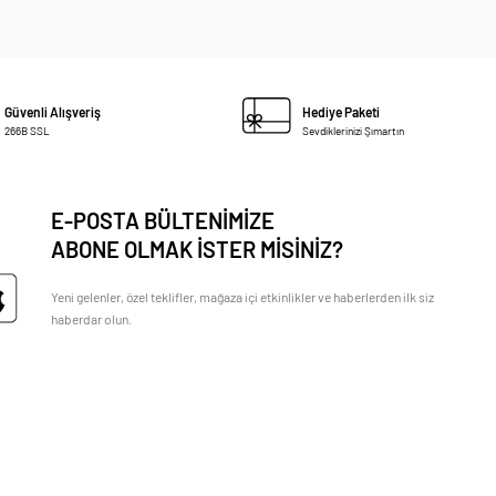
Güvenli Alışveriş
Hediye Paketi
266B SSL
Sevdiklerinizi Şımartın
E-POSTA BÜLTENİMİZE
ABONE OLMAK İSTER MİSİNİZ?
Yeni gelenler, özel teklifler, mağaza içi etkinlikler ve haberlerden ilk siz
haberdar olun.