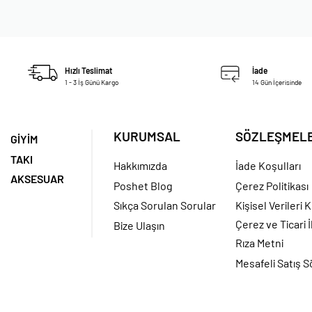
Hızlı Teslimat
İade
1 - 3 İş Günü Kargo
14 Gün İçerisinde
KURUMSAL
SÖZLEŞMEL
GİYİM
TAKI
Hakkımızda
İade Koşulları
AKSESUAR
Poshet Blog
Çerez Politikası
Sıkça Sorulan Sorular
Kişisel Verileri
Çerez ve Ticari İ
Bize Ulaşın
Rıza Metni
Mesafeli Satış 