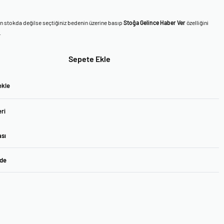
en stokda değilse seçtiğiniz bedenin üzerine basıp
Stoğa Gelince Haber Ver
özelliğini
.
Sepete Ekle
ekle
ri
ası
ade