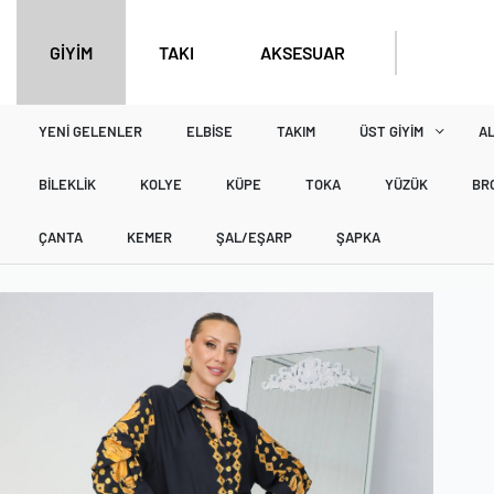
BÜY
GİYİM
TAKI
AKSESUAR
YENI GELENLER
ELBISE
TAKIM
ÜST GIYIM
AL
BILEKLIK
KOLYE
KÜPE
TOKA
YÜZÜK
BR
ÇANTA
KEMER
ŞAL/EŞARP
ŞAPKA