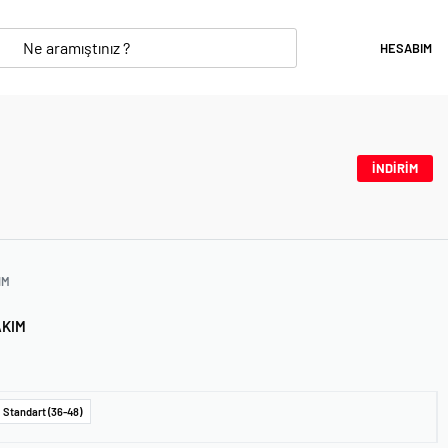
HESABIM
İNDİRİM
IM
AKIM
Standart (36-48)