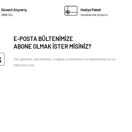
Güvenli Alışveriş
Hediye Paketi
266B SSL
Sevdiklerinizi Şımartın
E-POSTA BÜLTENİMİZE
ABONE OLMAK İSTER MİSİNİZ?
Yeni gelenler, özel teklifler, mağaza içi etkinlikler ve haberlerden ilk siz
haberdar olun.