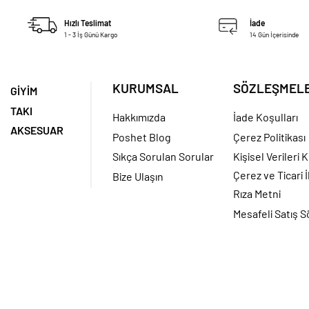
Hızlı Teslimat
İade
1 - 3 İş Günü Kargo
14 Gün İçerisinde
KURUMSAL
SÖZLEŞMEL
GİYİM
TAKI
Hakkımızda
İade Koşulları
AKSESUAR
Poshet Blog
Çerez Politikası
Sıkça Sorulan Sorular
Kişisel Verileri
Çerez ve Ticari İ
Bize Ulaşın
Rıza Metni
Mesafeli Satış 