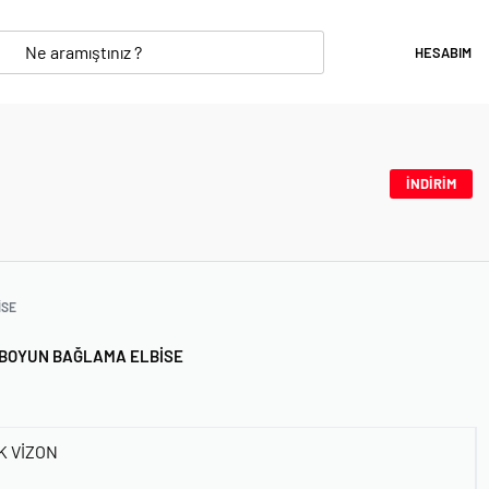
HESABIM
İNDİRİM
ISE
N BOYUN BAĞLAMA ELBISE
K VİZON