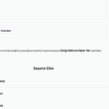
Standart
en stokda değilse seçtiğiniz bedenin üzerine basıp
Stoğa Gelince Haber Ver
özelliğini
.
Sepete Ekle
ekle
ri
ası