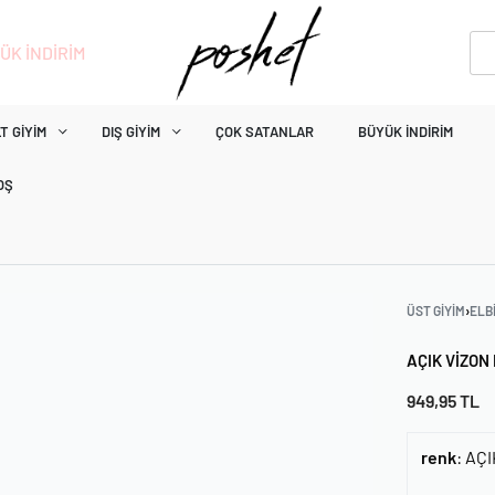
ÜK İNDİRİM
T GIYIM
DIŞ GIYIM
ÇOK SATANLAR
BÜYÜK İNDIRIM
OŞ
ÜST GIYIM
›
ELB
AÇIK VIZO
949,95
TL
renk
:
AÇI