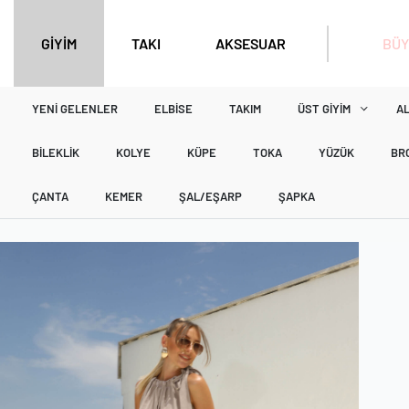
BÜY
GİYİM
TAKI
AKSESUAR
YENI GELENLER
ELBISE
TAKIM
ÜST GIYIM
AL
BILEKLIK
KOLYE
KÜPE
TOKA
YÜZÜK
BR
ÇANTA
KEMER
ŞAL/EŞARP
ŞAPKA