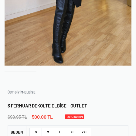
ÜST GIYIM
›
ELBISE
3 FERMUAR DEKOLTE ELBISE – OUTLET
699,95
TL
500,00
TL
-29% İNDİRİM
BEDEN
S
M
L
XL
2XL