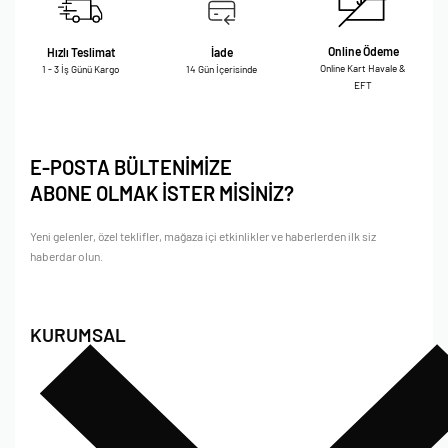
Online Ödeme
Hızlı Teslimat
İade
Online Kart Havale &
1 - 3 İş Günü Kargo
14 Gün İçerisinde
EFT
E-POSTA BÜLTENİMİZE
ABONE OLMAK İSTER MİSİNİZ?
Yeni gelenler, özel teklifler, mağaza içi etkinlikler ve haberlerden ilk siz
haberdar olun.
KURUMSAL