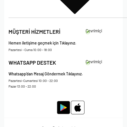
İade Koşulları
Çevrimiçi
MÜŞTERİ HİZMETLERİ
Çerez Politikası
Kişisel Verileri Koruma – Çerez ve Ticari İletişim Açık Rıza Metni
Hemen iletişime geçmek için Tıklayınız.
Mesafeli Satış Sözleşmesi
Pazartesi – Cuma 10:00 – 18:00
Çevrimiçi
WHATSAPP DESTEK
Whatsapp’dan Mesaj Göndermek Tıklayınız.
Pazartesi-Cumartesi 10:00 – 22:00
Pazar 13:00 – 22:00